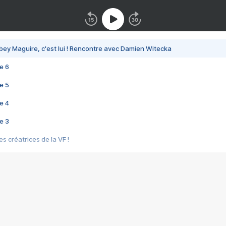
bey Maguire, c'est lui ! Rencontre avec Damien Witecka
e 6
e 5
e 4
e 3
s créatrices de la VF !
e 2
e 1
e Mektoub My Love arrive enfin ! Rencontre avec Shaïn Boumedine et Sal
i : après Toni en famille