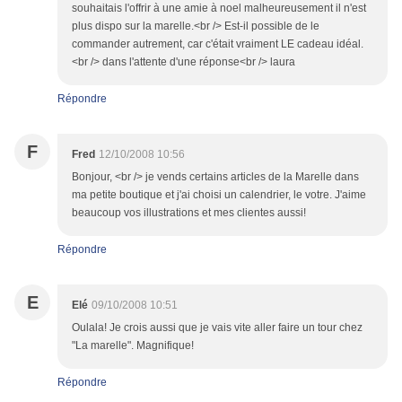
souhaitais l'offrir à une amie à noel malheureusement il n'est
plus dispo sur la marelle.<br /> Est-il possible de le
commander autrement, car c'était vraiment LE cadeau idéal.
<br /> dans l'attente d'une réponse<br /> laura
Répondre
F
Fred
12/10/2008 10:56
Bonjour, <br /> je vends certains articles de la Marelle dans
ma petite boutique et j'ai choisi un calendrier, le votre. J'aime
beaucoup vos illustrations et mes clientes aussi!
Répondre
E
Elé
09/10/2008 10:51
Oulala! Je crois aussi que je vais vite aller faire un tour chez
"La marelle". Magnifique!
Répondre