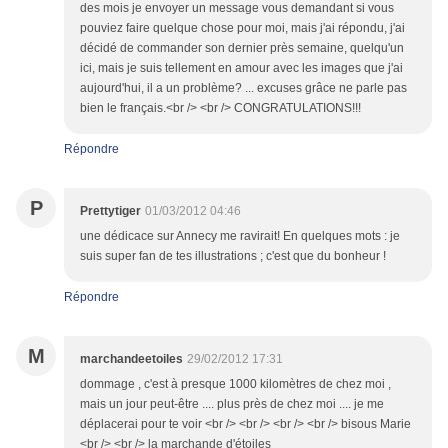
des mois je envoyer un message vous demandant si vous
pouviez faire quelque chose pour moi, mais j'ai répondu, j'ai
décidé de commander son dernier près semaine, quelqu'un
ici, mais je suis tellement en amour avec les images que j'ai
aujourd'hui, il a un problème? ... excuses grâce ne parle pas
bien le français.<br /> <br /> CONGRATULATIONS!!!
Répondre
P
Prettytiger
01/03/2012 04:46
une dédicace sur Annecy me ravirait! En quelques mots : je
suis super fan de tes illustrations ; c'est que du bonheur !
Répondre
M
marchandeetoiles
29/02/2012 17:31
dommage , c'est à presque 1000 kilomètres de chez moi ,
mais un jour peut-être .... plus près de chez moi .... je me
déplacerai pour te voir <br /> <br /> <br /> <br /> bisous Marie
<br /> <br /> la marchande d'étoiles