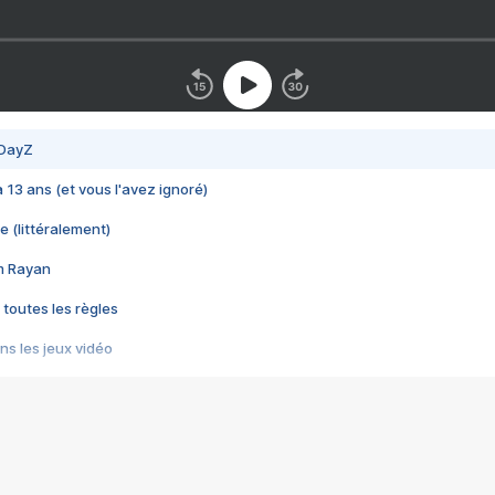
 DayZ
 a 13 ans (et vous l'avez ignoré)
e (littéralement)
im Rayan
 toutes les règles
s les jeux vidéo
us choquant de Rockstar ? - Le scandale BULLY
e plus moche de Steam
du RÊVE tourne au CAUCHEMAR