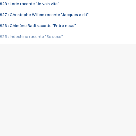
28 : Lorie raconte "Je vais vite"
#27 : Christophe Willem raconte "Jacques a dit"
#26 : Chimène Badi raconte "Entre nous"
#25 : Indochine raconte "3e sexe"
#24 : Zaho raconte "C'est chelou"
#23 : Patrick Bruel raconte "Au café des délices"
#22 : Kyo raconte "Le chemin"
#21 : Nolwenn Leroy raconte "Cassé"
#20 : Patrick Hernandez raconte "Born to be alive"
#19 : Lorie raconte "Près de moi"
#18 : Michael Jones raconte "A nos actes manqués" (avec Jean-Jacque
#17 : Khaled raconte "Aïcha"
#16 : Corneille raconte "Parce qu'on vient de loin"