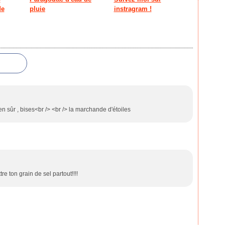
Janv
Avril
Mars
Mai
Juin
Juille
(
de
pluie
instragram !
Mars
Févri
Avril
Mai
Juin
(
Févri
Janv
Mars
Avril
Mai
(
Janv
Févri
Mars
Avril
Janv
Févri
Mars
Janv
Févri
Janv
bien sûr , bises<br /> <br /> la marchande d'étoiles
e ton grain de sel partout!!!!