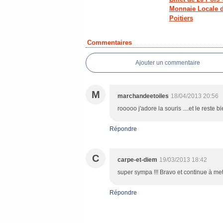
Monnaie Locale 
Poitiers
Commentaires
Ajouter un commentaire
M
marchandeetoiles
18/04/2013 20:56
rooooo j'adore la souris ....et le reste 
Répondre
C
carpe-et-diem
19/03/2013 18:42
super sympa !!! Bravo et continue à mettr
Répondre