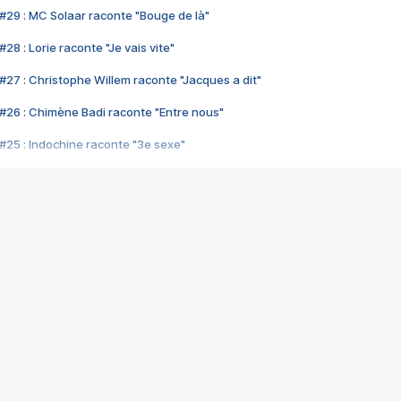
#29 : MC Solaar raconte "Bouge de là"
28 : Lorie raconte "Je vais vite"
#27 : Christophe Willem raconte "Jacques a dit"
#26 : Chimène Badi raconte "Entre nous"
#25 : Indochine raconte "3e sexe"
#24 : Zaho raconte "C'est chelou"
#23 : Patrick Bruel raconte "Au café des délices"
#22 : Kyo raconte "Le chemin"
#21 : Nolwenn Leroy raconte "Cassé"
#20 : Patrick Hernandez raconte "Born to be alive"
#19 : Lorie raconte "Près de moi"
#18 : Michael Jones raconte "A nos actes manqués" (avec Jean-Jacque