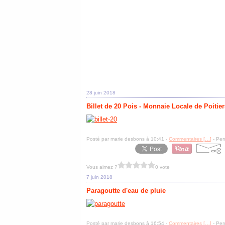
28 juin 2018
Billet de 20 Pois - Monnaie Locale de Poitier
Posté par marie desbons à 10:41 -
Commentaires [
…
]
- Per
Vous aimez ?
0 vote
7 juin 2018
Paragoutte d'eau de pluie
Posté par marie desbons à 16:54 -
Commentaires [
…
]
- Per