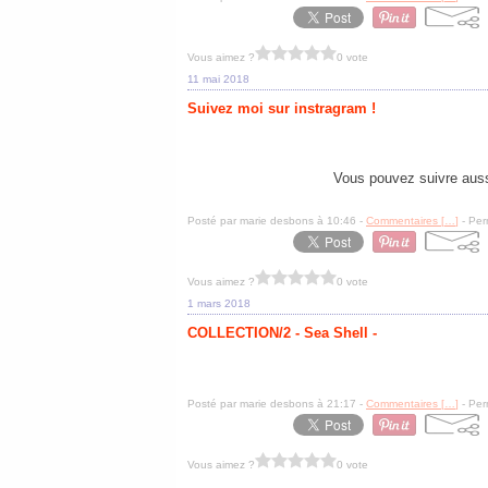
Vous aimez ?
0 vote
11 mai 2018
Suivez moi sur instragram !
Vous pouvez suivre aus
Posté par marie desbons à 10:46 -
Commentaires [
…
]
- Per
Vous aimez ?
0 vote
1 mars 2018
COLLECTION/2 - Sea Shell -
Posté par marie desbons à 21:17 -
Commentaires [
…
]
- Per
Vous aimez ?
0 vote