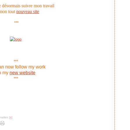
 désormais suivre mon travail
 mon tout
nouveau site
***
***
an now follow my work
n my
new website
***
malien [
#
]