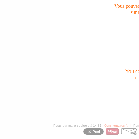
Vous pouvez
sur
You c
o
Posté par marie desbons à 14:31 -
Commentaires [
…
]
- Per