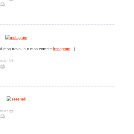
si mon travail sur mon compte
Instagram
:-)
malien [
#
]
malien [
#
]