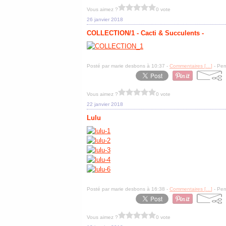
Vous aimez ?
0 vote
26 janvier 2018
COLLECTION/1 - Cacti & Succulents -
Posté par marie desbons à 10:37 -
Commentaires [
…
]
- Per
Vous aimez ?
0 vote
22 janvier 2018
Lulu
Posté par marie desbons à 16:38 -
Commentaires [
…
]
- Per
Vous aimez ?
0 vote