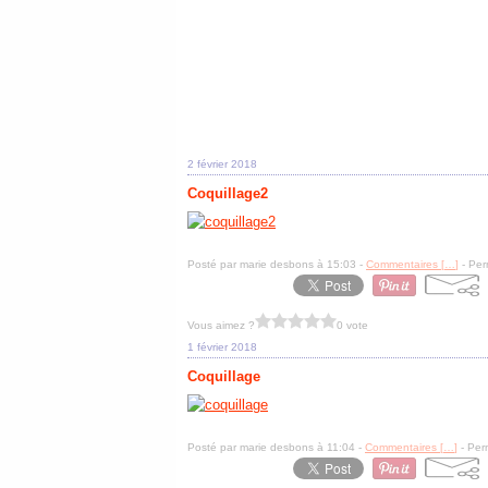
2 février 2018
Coquillage2
Posté par marie desbons à 15:03 -
Commentaires [
…
]
- Per
Vous aimez ?
0 vote
1 février 2018
Coquillage
Posté par marie desbons à 11:04 -
Commentaires [
…
]
- Per